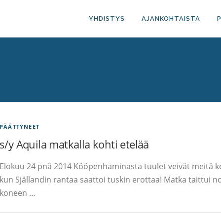
YHDISTYS
AJANKOHTAISTA
PÄÄTTYNEET
s/y Aquila matkalla kohti etelää
Elokuu 24 pnä 2014 Kööpenhaminasta tuulet veivät meitä koh
kun Själlandin rantaa saattoi tuskin erottaa! Matka taittui n
koneen …