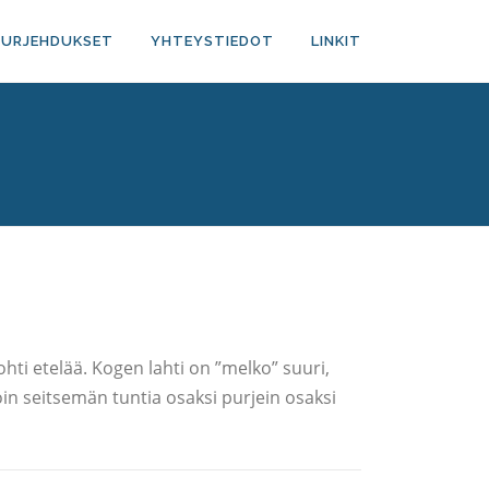
PURJEHDUKSET
YHTEYSTIEDOT
LINKIT
ti etelää. Kogen lahti on ”melko” suuri,
oin seitsemän tuntia osaksi purjein osaksi