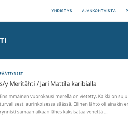
YHDISTYS
AJANKOHTAISTA
TI
PÄÄTTYNEET
s/y Meritähti / Jari Mattila karibialla
Ensimmäinen vuorokausi merellä on vietetty. Kaikki on suju
turvallisesti aurinkoisessa säässä. Eilinen lähtö oli ainakin
rynnisti samaan aikaan lähes kaksisataa venettä …