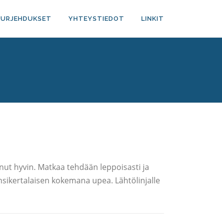
PURJEHDUKSET
YHTEYSTIEDOT
LINKIT
nut hyvin. Matkaa tehdään leppoisasti ja
 ensikertalaisen kokemana upea. Lähtölinjalle