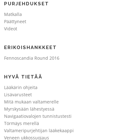
PURJEHDUKSET
Matkalla
Päättyneet
Videot
ERIKOISHANKKEET
Fennoscandia Round 2016
HYVÄ TIETÄÄ
Lääkärin ohjeita
Lisävarusteet
Mitä mukaan valtamerelle
Myrskysään lähestyessä
Navigaatiovalojen tunnistustesti
Törmäys merellä
Valtameripurjehtijan lääkekaappi
Veneen ukkossuojaus